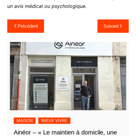
un avis médical ou psychologique.
Navigation
Précédent
Suivant
de
l’article
MAISON
MIEUX VIVRE
Ainéor – « Le maintien à domicile, une