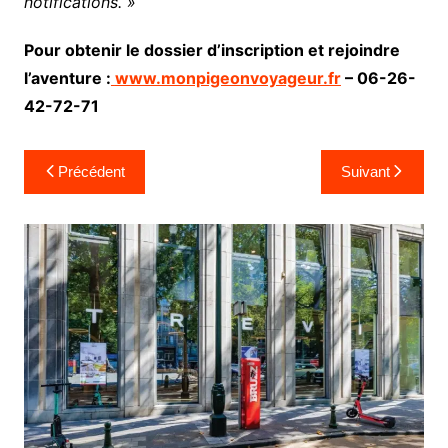
notifications. »
Pour obtenir le dossier d’inscription et rejoindre
l’aventure :
www.monpigeonvoyageur.fr
– 06-26-
42-72-71
Navigation
Précédent
Suivant
de
l’article