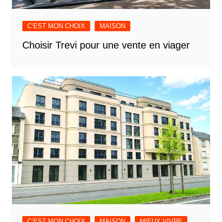
C’EST MON CHOIX
MAISON
Choisir Trevi pour une vente en viager
C’EST MON CHOIX
MAISON
MIEUX VIVRE