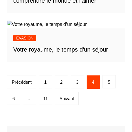
comprendre le monde et l’aimer
EVASION
Votre royaume, le temps d’un séjour
Pagination
Précédent
1
2
3
4
5
des
publications
6
…
11
Suivant