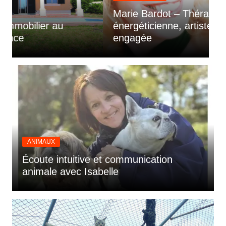
Marie Bardot – Thérapeute
énergéticienne, artiste et mère
M
engagée
l
ANIMAUX
Écoute intuitive et communication
animale avec Isabelle