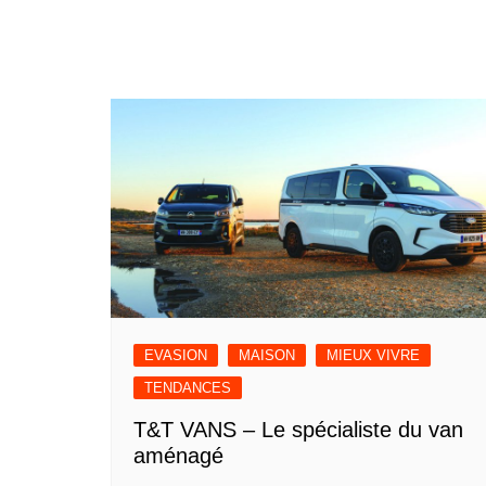
EVASION
MAISON
MIEUX VIVRE
TENDANCES
T&T VANS – Le spécialiste du van
aménagé