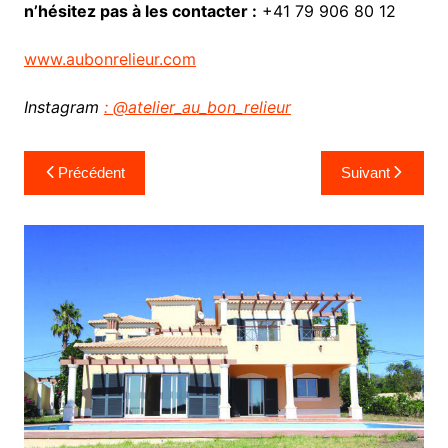
n’hésitez pas à les contacter :
+41 79 906 80 12
www.aubonrelieur.com
Instagram
: @atelier_au_bon_relieur
Navigation
Précédent
Suivant
de
l’article