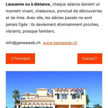
Lausanne ou à distance,
chaque séance devient un
moment vivant, chaleureux, ponctué de découvertes
et de rires. Avec elle, les siècles passés ne sont
jamais figés : ils deviennent étonnamment proches,
vibrants, presque familiers.
info@geneaweb.ch
www.geneaweb.ch
Navigation
Précédent
Suivant
de
l’article