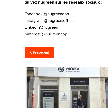
Suivez nugreen sur les réseaux sociaux :
Facebook @nugreenapp
Instagram @nugreen.official
Linkedin@nugreen
pinterest @nugreenapp
Navigation
Précédent
de
l’article