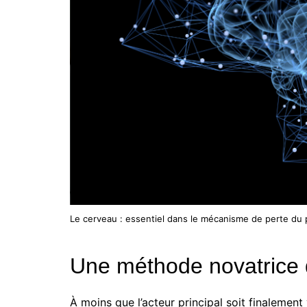
Le cerveau : essentiel dans le mécanisme de perte du 
Une méthode novatrice 
À moins que l’acteur principal soit finalement v