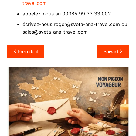
travel.com
appelez-nous au 00385 99 33 33 002
écrivez-nous roger@sveta-ana-travel.com ou
sales@sveta-ana-travel.com
Navigation
Précédent
Suivant
de
l’article